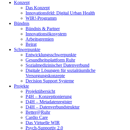
Konzept
Das Konzept
Innovationsfeld: Digital Urban Health
WIR!-Programm
Bündnis
Bündnis & Partner
Innovationsökosystem
Arbeitsgremien
Beirat
Schwerpunkte
Entwicklungsschwerpunkte
Gesundheitsplattform Ruhr
Sozialmedizinischer Datenverbund
Digitale Lösungen für sozialräumliche
Versorgungskonzepte
Decision Support Systeme
Projekte
Projektübersicht
P4H – Konzeptionierung
D4H – Metadatenregister
D4H – Datenverbundstruktur
Better@Ruhr
Cardio Care
Das Virtuelle WIR
Psych-Supportiv 2.0