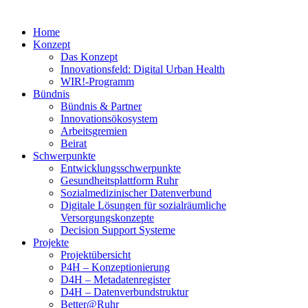
Home
Konzept
Das Konzept
Innovationsfeld: Digital Urban Health
WIR!-Programm
Bündnis
Bündnis & Partner
Innovationsökosystem
Arbeitsgremien
Beirat
Schwerpunkte
Entwicklungsschwerpunkte
Gesundheitsplattform Ruhr
Sozialmedizinischer Datenverbund
Digitale Lösungen für sozialräumliche
Versorgungskonzepte
Decision Support Systeme
Projekte
Projektübersicht
P4H – Konzeptionierung
D4H – Metadatenregister
D4H – Datenverbundstruktur
Better@Ruhr