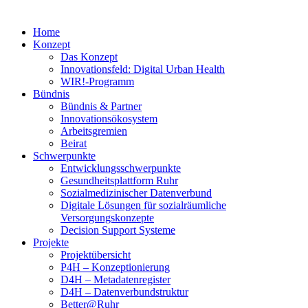
Home
Konzept
Das Konzept
Innovationsfeld: Digital Urban Health
WIR!-Programm
Bündnis
Bündnis & Partner
Innovationsökosystem
Arbeitsgremien
Beirat
Schwerpunkte
Entwicklungsschwerpunkte
Gesundheitsplattform Ruhr
Sozialmedizinischer Datenverbund
Digitale Lösungen für sozialräumliche
Versorgungskonzepte
Decision Support Systeme
Projekte
Projektübersicht
P4H – Konzeptionierung
D4H – Metadatenregister
D4H – Datenverbundstruktur
Better@Ruhr