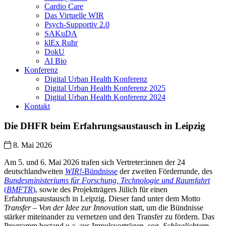
Cardio Care
Das Virtuelle WIR
Psych-Supportiv 2.0
SAKuDA
klEx Ruhr
DokU
AI Bio
Konferenz
Digital Urban Health Konferenz
Digital Urban Health Konferenz 2025
Digital Urban Health Konferenz 2024
Kontakt
Die DHFR beim Erfahrungsaustausch in Leipzig
8. Mai 2026
Am 5. und 6. Mai 2026 trafen sich Vertreter:innen der 24
deutschlandweiten
WIR!
-Bündnisse
der zweiten Förderrunde, des
Bundesministeriums für Forschung, Technologie und Raumfahrt
(
BMFTR
)
, sowie des Projektträgers Jülich für einen
Erfahrungsaustausch in Leipzig. Dieser fand unter dem Motto
Transfer – Von der Idee zur Innovation
statt, um die Bündnisse
stärker miteinander zu vernetzen und den Transfer zu fördern. Das
Programm bestand u.a. aus Impulsvorträgen, sog.
Schlaglichtern
,