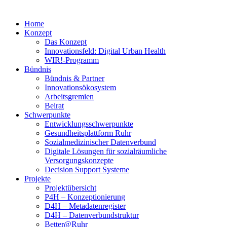
Home
Konzept
Das Konzept
Innovationsfeld: Digital Urban Health
WIR!-Programm
Bündnis
Bündnis & Partner
Innovationsökosystem
Arbeitsgremien
Beirat
Schwerpunkte
Entwicklungsschwerpunkte
Gesundheitsplattform Ruhr
Sozialmedizinischer Datenverbund
Digitale Lösungen für sozialräumliche
Versorgungskonzepte
Decision Support Systeme
Projekte
Projektübersicht
P4H – Konzeptionierung
D4H – Metadatenregister
D4H – Datenverbundstruktur
Better@Ruhr