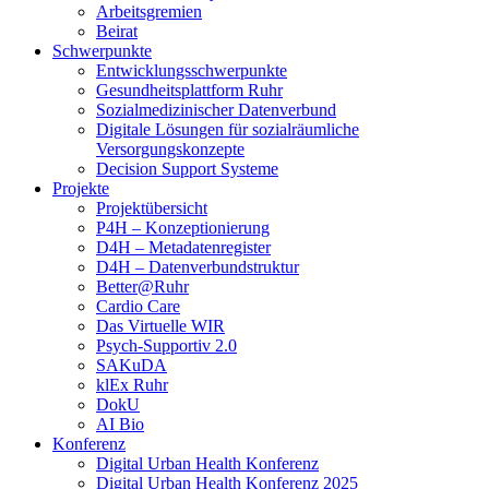
Arbeitsgremien
Beirat
Schwerpunkte
Entwicklungsschwerpunkte
Gesundheitsplattform Ruhr
Sozialmedizinischer Datenverbund
Digitale Lösungen für sozialräumliche
Versorgungskonzepte
Decision Support Systeme
Projekte
Projektübersicht
P4H – Konzeptionierung
D4H – Metadatenregister
D4H – Datenverbundstruktur
Better@Ruhr
Cardio Care
Das Virtuelle WIR
Psych-Supportiv 2.0
SAKuDA
klEx Ruhr
DokU
AI Bio
Konferenz
Digital Urban Health Konferenz
Digital Urban Health Konferenz 2025