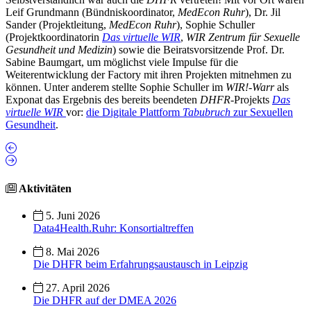
Leif Grundmann (Bündniskoordinator,
MedEcon Ruhr
), Dr. Jil
Sander (Projektleitung,
MedEcon Ruhr
), Sophie Schuller
(Projektkoordinatorin
Das virtuelle WIR
,
WIR Zentrum für Sexuelle
Gesundheit und Medizin
) sowie die Beiratsvorsitzende Prof. Dr.
Sabine Baumgart, um möglichst viele Impulse für die
Weiterentwicklung der Factory mit ihren Projekten mitnehmen zu
können. Unter anderem stellte Sophie Schuller im
WIR!-Warr
als
Exponat das Ergebnis des bereits beendeten
DHFR
-Projekts
Das
virtuelle WIR
vor:
die Digitale Plattform
Tabubruch
zur Sexuellen
Gesundheit
.
Aktivitäten
5. Juni 2026
Data4Health.Ruhr: Konsortialtreffen
8. Mai 2026
Die DHFR beim Erfahrungsaustausch in Leipzig
27. April 2026
Die DHFR auf der DMEA 2026