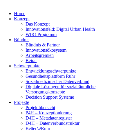
Home
Konzept
Das Konzept
Innovationsfeld: Digital Urban Health
WIR!-Programm
Bündnis
Bündnis & Partner
Innovationsökosystem
Arbeitsgremien
Beirat
Schwerpunkte
Entwicklungsschwerpunkte
Gesundheitsplattform Ruhr
Sozialmedizinischer Datenverbund
Digitale Lösungen für sozialräumliche
Versorgungskonzepte
Decision Support Systeme
Projekte
Projektübersicht
P4H – Konzeptionierung
D4H – Metadatenregister
D4H – Datenverbundstruktur
Better@Ruhr