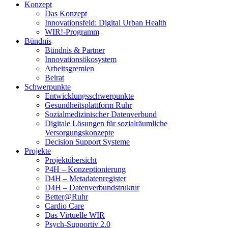
Konzept
Das Konzept
Innovationsfeld: Digital Urban Health
WIR!-Programm
Bündnis
Bündnis & Partner
Innovationsökosystem
Arbeitsgremien
Beirat
Schwerpunkte
Entwicklungsschwerpunkte
Gesundheitsplattform Ruhr
Sozialmedizinischer Datenverbund
Digitale Lösungen für sozialräumliche
Versorgungskonzepte
Decision Support Systeme
Projekte
Projektübersicht
P4H – Konzeptionierung
D4H – Metadatenregister
D4H – Datenverbundstruktur
Better@Ruhr
Cardio Care
Das Virtuelle WIR
Psych-Supportiv 2.0