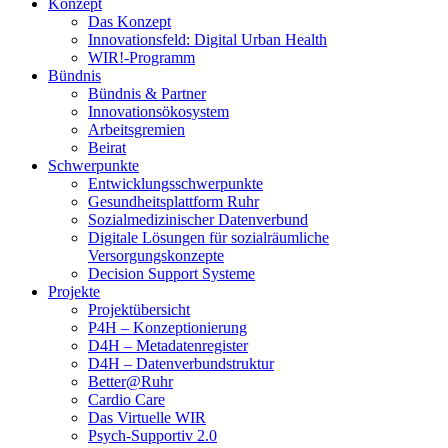
Konzept
Das Konzept
Innovationsfeld: Digital Urban Health
WIR!-Programm
Bündnis
Bündnis & Partner
Innovationsökosystem
Arbeitsgremien
Beirat
Schwerpunkte
Entwicklungsschwerpunkte
Gesundheitsplattform Ruhr
Sozialmedizinischer Datenverbund
Digitale Lösungen für sozialräumliche
Versorgungskonzepte
Decision Support Systeme
Projekte
Projektübersicht
P4H – Konzeptionierung
D4H – Metadatenregister
D4H – Datenverbundstruktur
Better@Ruhr
Cardio Care
Das Virtuelle WIR
Psych-Supportiv 2.0