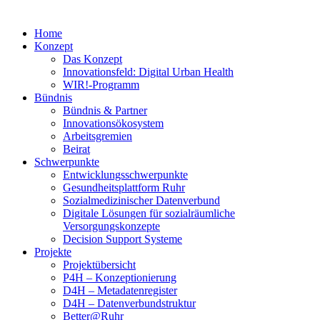
Home
Konzept
Das Konzept
Innovationsfeld: Digital Urban Health
WIR!-Programm
Bündnis
Bündnis & Partner
Innovationsökosystem
Arbeitsgremien
Beirat
Schwerpunkte
Entwicklungsschwerpunkte
Gesundheitsplattform Ruhr
Sozialmedizinischer Datenverbund
Digitale Lösungen für sozialräumliche
Versorgungskonzepte
Decision Support Systeme
Projekte
Projektübersicht
P4H – Konzeptionierung
D4H – Metadatenregister
D4H – Datenverbundstruktur
Better@Ruhr