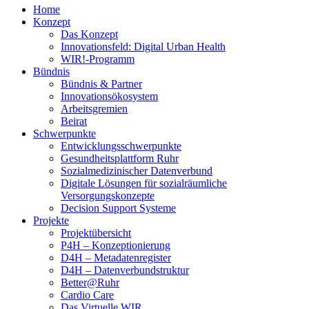
Home
Konzept
Das Konzept
Innovationsfeld: Digital Urban Health
WIR!-Programm
Bündnis
Bündnis & Partner
Innovationsökosystem
Arbeitsgremien
Beirat
Schwerpunkte
Entwicklungsschwerpunkte
Gesundheitsplattform Ruhr
Sozialmedizinischer Datenverbund
Digitale Lösungen für sozialräumliche
Versorgungskonzepte
Decision Support Systeme
Projekte
Projektübersicht
P4H – Konzeptionierung
D4H – Metadatenregister
D4H – Datenverbundstruktur
Better@Ruhr
Cardio Care
Das Virtuelle WIR