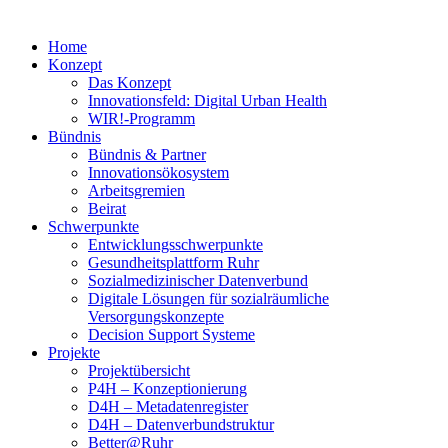
Home
Konzept
Das Konzept
Innovationsfeld: Digital Urban Health
WIR!-Programm
Bündnis
Bündnis & Partner
Innovationsökosystem
Arbeitsgremien
Beirat
Schwerpunkte
Entwicklungsschwerpunkte
Gesundheitsplattform Ruhr
Sozialmedizinischer Datenverbund
Digitale Lösungen für sozialräumliche
Versorgungskonzepte
Decision Support Systeme
Projekte
Projektübersicht
P4H – Konzeptionierung
D4H – Metadatenregister
D4H – Datenverbundstruktur
Better@Ruhr