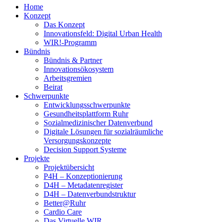
Home
Konzept
Das Konzept
Innovationsfeld: Digital Urban Health
WIR!-Programm
Bündnis
Bündnis & Partner
Innovationsökosystem
Arbeitsgremien
Beirat
Schwerpunkte
Entwicklungsschwerpunkte
Gesundheitsplattform Ruhr
Sozialmedizinischer Datenverbund
Digitale Lösungen für sozialräumliche
Versorgungskonzepte
Decision Support Systeme
Projekte
Projektübersicht
P4H – Konzeptionierung
D4H – Metadatenregister
D4H – Datenverbundstruktur
Better@Ruhr
Cardio Care
Das Virtuelle WIR