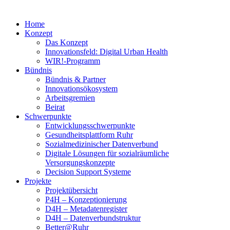
Home
Konzept
Das Konzept
Innovationsfeld: Digital Urban Health
WIR!-Programm
Bündnis
Bündnis & Partner
Innovationsökosystem
Arbeitsgremien
Beirat
Schwerpunkte
Entwicklungsschwerpunkte
Gesundheitsplattform Ruhr
Sozialmedizinischer Datenverbund
Digitale Lösungen für sozialräumliche
Versorgungskonzepte
Decision Support Systeme
Projekte
Projektübersicht
P4H – Konzeptionierung
D4H – Metadatenregister
D4H – Datenverbundstruktur
Better@Ruhr