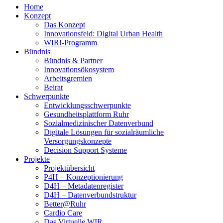
Home
Konzept
Das Konzept
Innovationsfeld: Digital Urban Health
WIR!-Programm
Bündnis
Bündnis & Partner
Innovationsökosystem
Arbeitsgremien
Beirat
Schwerpunkte
Entwicklungsschwerpunkte
Gesundheitsplattform Ruhr
Sozialmedizinischer Datenverbund
Digitale Lösungen für sozialräumliche
Versorgungskonzepte
Decision Support Systeme
Projekte
Projektübersicht
P4H – Konzeptionierung
D4H – Metadatenregister
D4H – Datenverbundstruktur
Better@Ruhr
Cardio Care
Das Virtuelle WIR