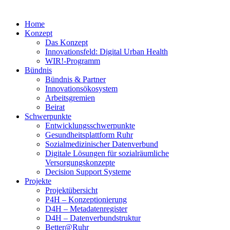
Home
Konzept
Das Konzept
Innovationsfeld: Digital Urban Health
WIR!-Programm
Bündnis
Bündnis & Partner
Innovationsökosystem
Arbeitsgremien
Beirat
Schwerpunkte
Entwicklungsschwerpunkte
Gesundheitsplattform Ruhr
Sozialmedizinischer Datenverbund
Digitale Lösungen für sozialräumliche
Versorgungskonzepte
Decision Support Systeme
Projekte
Projektübersicht
P4H – Konzeptionierung
D4H – Metadatenregister
D4H – Datenverbundstruktur
Better@Ruhr