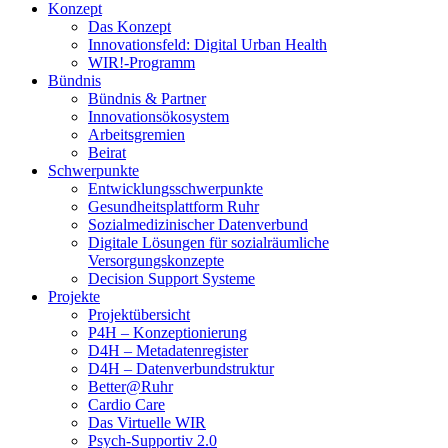
Konzept
Das Konzept
Innovationsfeld: Digital Urban Health
WIR!-Programm
Bündnis
Bündnis & Partner
Innovationsökosystem
Arbeitsgremien
Beirat
Schwerpunkte
Entwicklungsschwerpunkte
Gesundheitsplattform Ruhr
Sozialmedizinischer Datenverbund
Digitale Lösungen für sozialräumliche
Versorgungskonzepte
Decision Support Systeme
Projekte
Projektübersicht
P4H – Konzeptionierung
D4H – Metadatenregister
D4H – Datenverbundstruktur
Better@Ruhr
Cardio Care
Das Virtuelle WIR
Psych-Supportiv 2.0