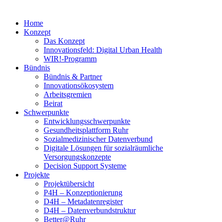
Home
Konzept
Das Konzept
Innovationsfeld: Digital Urban Health
WIR!-Programm
Bündnis
Bündnis & Partner
Innovationsökosystem
Arbeitsgremien
Beirat
Schwerpunkte
Entwicklungsschwerpunkte
Gesundheitsplattform Ruhr
Sozialmedizinischer Datenverbund
Digitale Lösungen für sozialräumliche
Versorgungskonzepte
Decision Support Systeme
Projekte
Projektübersicht
P4H – Konzeptionierung
D4H – Metadatenregister
D4H – Datenverbundstruktur
Better@Ruhr