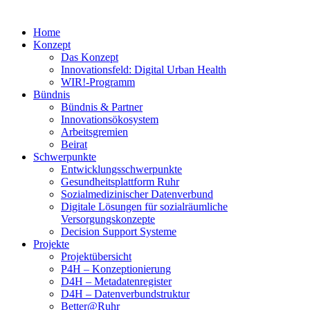
Home
Konzept
Das Konzept
Innovationsfeld: Digital Urban Health
WIR!-Programm
Bündnis
Bündnis & Partner
Innovationsökosystem
Arbeitsgremien
Beirat
Schwerpunkte
Entwicklungsschwerpunkte
Gesundheitsplattform Ruhr
Sozialmedizinischer Datenverbund
Digitale Lösungen für sozialräumliche
Versorgungskonzepte
Decision Support Systeme
Projekte
Projektübersicht
P4H – Konzeptionierung
D4H – Metadatenregister
D4H – Datenverbundstruktur
Better@Ruhr