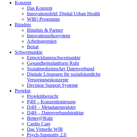
Konzept
Das Konzept
Innovationsfeld: Digital Urban Health
WIR!-Programm
Bündnis
Bündnis & Partner
Innovationsökosystem
Arbeitsgremien
Beirat
Schwerpunkte
Entwicklungsschwerpunkte
Gesundheitsplattform Ruhr
Sozialmedizinischer Datenverbund
Digitale Lösungen für sozialräumliche
Versorgungskonzepte
Decision Support Systeme
Projekte
Projektübersicht
P4H – Konzeptionierung
D4H – Metadatenregister
D4H – Datenverbundstruktur
Better@Ruhr
Cardio Care
Das Virtuelle WIR
Psych-Supportiv 2.0