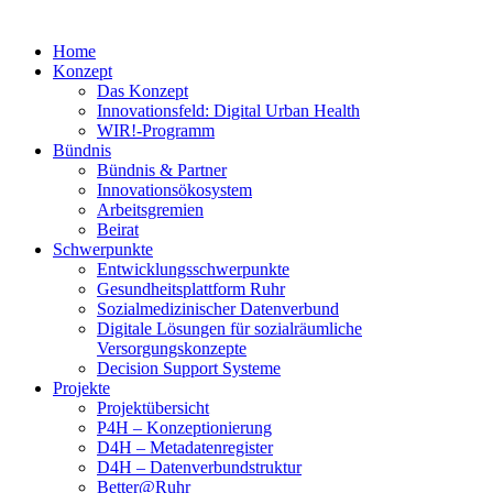
Home
Konzept
Das Konzept
Innovationsfeld: Digital Urban Health
WIR!-Programm
Bündnis
Bündnis & Partner
Innovationsökosystem
Arbeitsgremien
Beirat
Schwerpunkte
Entwicklungsschwerpunkte
Gesundheitsplattform Ruhr
Sozialmedizinischer Datenverbund
Digitale Lösungen für sozialräumliche
Versorgungskonzepte
Decision Support Systeme
Projekte
Projektübersicht
P4H – Konzeptionierung
D4H – Metadatenregister
D4H – Datenverbundstruktur
Better@Ruhr