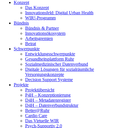
Konzept
Das Konzept
Innovationsfeld: Digital Urban Health
WIR!-Programm
Bündnis
Bündnis & Partner
Innovationsökosystem
Arbeitsgremien
Beirat
Schwerpunkte
Entwicklungsschwerpunkte
Gesundheitsplattform Ruhr
Sozialmedizinischer Datenverbund
Digitale Lösungen für sozialräumliche
Versorgungskonzepte
Decision Support Systeme
Projekte
Projektübersicht
P4H – Konzeptionierung
D4H – Metadatenregister
D4H – Datenverbundstruktur
Better@Ruhr
Cardio Care
Das Virtuelle WIR
Psych-Supportiv 2.0