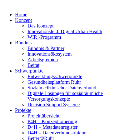
Home
Konzept
Das Konzept
Innovationsfeld: Digital Urban Health
WIR!-Programm
Bündnis
Bündnis & Partner
Innovationsökosystem
Arbeitsgremien
Beirat
Schwerpunkte
Entwicklungsschwerpunkte
Gesundheitsplattform Ruhr
Sozialmedizinischer Datenverbund
Digitale Lösungen für sozialräumliche
Versorgungskonzepte
Decision Support Systeme
Projekte
Projektübersicht
P4H – Konzeptionierung
D4H – Metadatenregister
D4H – Datenverbundstruktur
Better@Ruhr