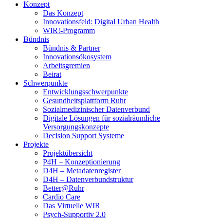
Konzept
Das Konzept
Innovationsfeld: Digital Urban Health
WIR!-Programm
Bündnis
Bündnis & Partner
Innovationsökosystem
Arbeitsgremien
Beirat
Schwerpunkte
Entwicklungsschwerpunkte
Gesundheitsplattform Ruhr
Sozialmedizinischer Datenverbund
Digitale Lösungen für sozialräumliche
Versorgungskonzepte
Decision Support Systeme
Projekte
Projektübersicht
P4H – Konzeptionierung
D4H – Metadatenregister
D4H – Datenverbundstruktur
Better@Ruhr
Cardio Care
Das Virtuelle WIR
Psych-Supportiv 2.0