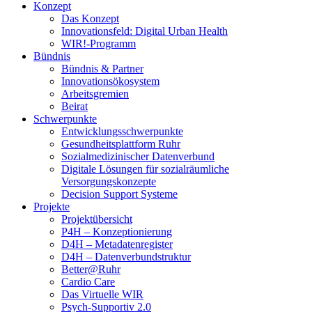
Konzept
Das Konzept
Innovationsfeld: Digital Urban Health
WIR!-Programm
Bündnis
Bündnis & Partner
Innovationsökosystem
Arbeitsgremien
Beirat
Schwerpunkte
Entwicklungsschwerpunkte
Gesundheitsplattform Ruhr
Sozialmedizinischer Datenverbund
Digitale Lösungen für sozialräumliche
Versorgungskonzepte
Decision Support Systeme
Projekte
Projektübersicht
P4H – Konzeptionierung
D4H – Metadatenregister
D4H – Datenverbundstruktur
Better@Ruhr
Cardio Care
Das Virtuelle WIR
Psych-Supportiv 2.0