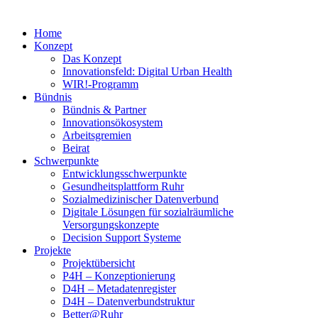
Home
Konzept
Das Konzept
Innovationsfeld: Digital Urban Health
WIR!-Programm
Bündnis
Bündnis & Partner
Innovationsökosystem
Arbeitsgremien
Beirat
Schwerpunkte
Entwicklungsschwerpunkte
Gesundheitsplattform Ruhr
Sozialmedizinischer Datenverbund
Digitale Lösungen für sozialräumliche
Versorgungskonzepte
Decision Support Systeme
Projekte
Projektübersicht
P4H – Konzeptionierung
D4H – Metadatenregister
D4H – Datenverbundstruktur
Better@Ruhr