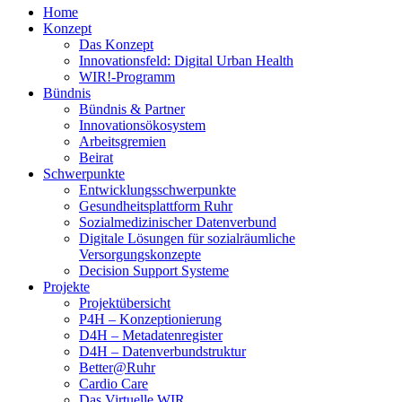
Home
Konzept
Das Konzept
Innovationsfeld: Digital Urban Health
WIR!-Programm
Bündnis
Bündnis & Partner
Innovationsökosystem
Arbeitsgremien
Beirat
Schwerpunkte
Entwicklungsschwerpunkte
Gesundheitsplattform Ruhr
Sozialmedizinischer Datenverbund
Digitale Lösungen für sozialräumliche
Versorgungskonzepte
Decision Support Systeme
Projekte
Projektübersicht
P4H – Konzeptionierung
D4H – Metadatenregister
D4H – Datenverbundstruktur
Better@Ruhr
Cardio Care
Das Virtuelle WIR