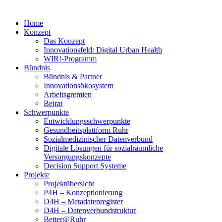
Home
Konzept
Das Konzept
Innovationsfeld: Digital Urban Health
WIR!-Programm
Bündnis
Bündnis & Partner
Innovationsökosystem
Arbeitsgremien
Beirat
Schwerpunkte
Entwicklungsschwerpunkte
Gesundheitsplattform Ruhr
Sozialmedizinischer Datenverbund
Digitale Lösungen für sozialräumliche
Versorgungskonzepte
Decision Support Systeme
Projekte
Projektübersicht
P4H – Konzeptionierung
D4H – Metadatenregister
D4H – Datenverbundstruktur
Better@Ruhr