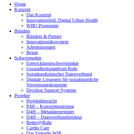
Home
Konzept
Das Konzept
Innovationsfeld: Digital Urban Health
WIR!-Programm
Bündnis
Bündnis & Partner
Innovationsökosystem
Arbeitsgremien
Beirat
Schwerpunkte
Entwicklungsschwerpunkte
Gesundheitsplattform Ruhr
Sozialmedizinischer Datenverbund
Digitale Lösungen für sozialräumliche
Versorgungskonzepte
Decision Support Systeme
Projekte
Projektübersicht
P4H – Konzeptionierung
D4H – Metadatenregister
D4H – Datenverbundstruktur
Better@Ruhr
Cardio Care
Das Virtuelle WIR