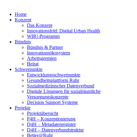
Home
Konzept
Das Konzept
Innovationsfeld: Digital Urban Health
WIR!-Programm
Bündnis
Bündnis & Partner
Innovationsökosystem
Arbeitsgremien
Beirat
Schwerpunkte
Entwicklungsschwerpunkte
Gesundheitsplattform Ruhr
Sozialmedizinischer Datenverbund
Digitale Lösungen für sozialräumliche
Versorgungskonzepte
Decision Support Systeme
Projekte
Projektübersicht
P4H – Konzeptionierung
D4H – Metadatenregister
D4H – Datenverbundstruktur
Better@Ruhr